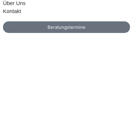
Über Uns
Kontakt
Beratungstermine
Riad Luzia
Komfort
Ab 95 € / p.N.