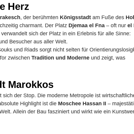
e Herz
rakesch
, der berühmten
Königsstadt
am Fuße des
Ho
leichzeitig charmant. Der Platz
Djemaa el Fna
– oft nur
el
erwandelt sich der Platz in ein Erlebnis für alle Sinne:
nd Besucher aus aller Welt.
Souks und Riads sorgt nicht selten für Orientierungslosig
 Tor zwischen
Tradition und Moderne
und zeigt, was
dt Marokkos
sich der Stop. Die moderne Metropole ist wirtschaftlich
solute Highlight ist die
Moschee Hassan II
– majestäti
elt. Allein der Bau fasziniert und wirkt wie ein Kunstwe