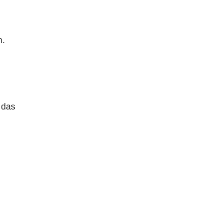
n.
 das