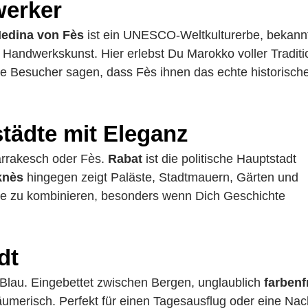
werker
edina von Fès
ist ein UNESCO-Weltkulturerbe, bekannt
d Handwerkskunst. Hier erlebst Du Marokko voller Traditi
ele Besucher sagen, dass Fès ihnen das echte historisch
tädte mit Eleganz
arrakesch oder Fès.
Rabat
ist die politische Hauptstadt
knès
hingegen zeigt Paläste, Stadtmauern, Gärten und
dte zu kombinieren, besonders wenn Dich Geschichte
dt
n Blau. Eingebettet zwischen Bergen, unglaublich
farbenf
äumerisch. Perfekt für einen Tagesausflug oder eine Nac