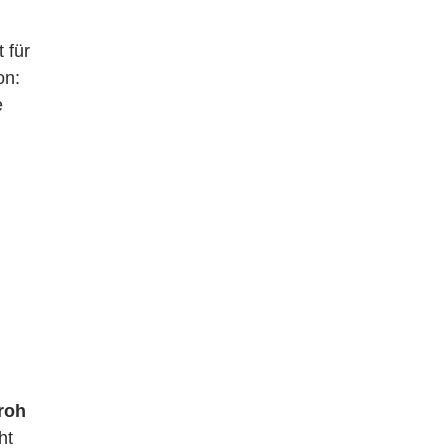
 für
on:
e
roh
ht