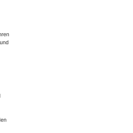
hren
 und
d
den