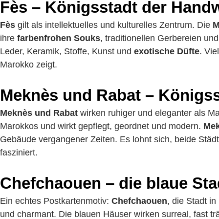
Fès – Königsstadt der Hand
Fès
gilt als intellektuelles und kulturelles Zentrum. Die
M
ihre
farbenfrohen Souks
, traditionellen Gerbereien un
Leder, Keramik, Stoffe, Kunst und
exotische Düfte
. Vi
Marokko zeigt.
Meknès und Rabat – Königss
Meknès und Rabat
wirken ruhiger und eleganter als M
Marokkos und wirkt gepflegt, geordnet und modern.
Me
Gebäude vergangener Zeiten. Es lohnt sich, beide Stä
fasziniert.
Chefchaouen – die blaue Sta
Ein echtes Postkartenmotiv:
Chefchaouen
, die Stadt i
und charmant. Die blauen Häuser wirken surreal, fast tr