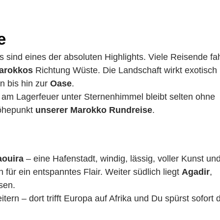
e
sind eines der absoluten Highlights. Viele Reisende fa
Marokkos
Richtung Wüste. Die Landschaft wirkt exotisch
n bis hin zur
Oase
.
am Lagerfeuer unter Sternenhimmel bleibt selten ohne
Höhepunkt
unserer Marokko Rundreise
.
aouira
– eine Hafenstadt, windig, lässig, voller Kunst un
für ein entspanntes Flair. Weiter südlich liegt
Agadir
,
sen.
ern – dort trifft Europa auf Afrika und Du spürst sofort 