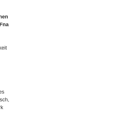
hen
 Fna
keit
es
sch,
rk