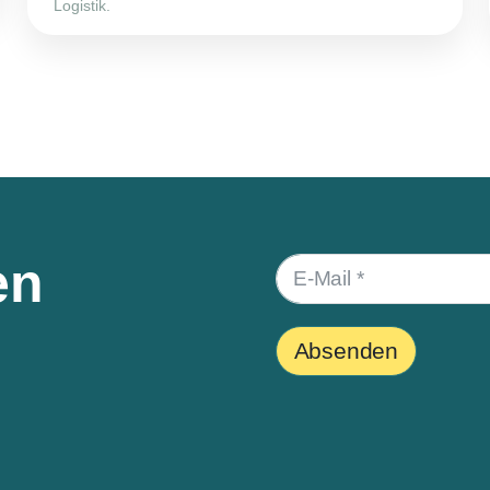
Logistik.
en
Absenden