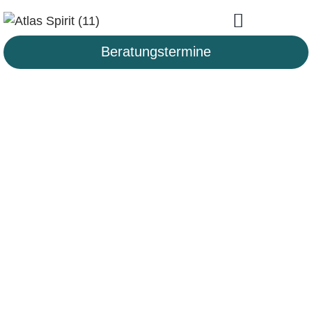
Beratungstermine
Reise-Inspirationen