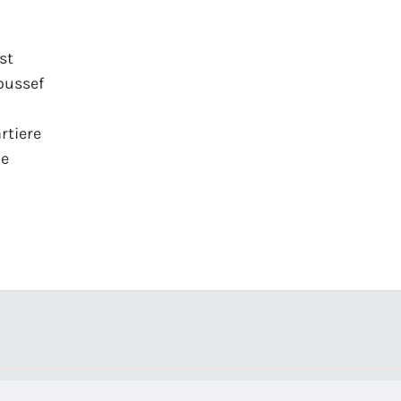
st
oussef
tiere
de