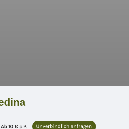
edina
Unverbindlich anfragen
Ab
10 €
p.P.