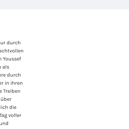
our durch
achtvollen
n Youssef
 als
ere durch
r in ihren
e Treiben
 über
dich die
Tag voller
 und